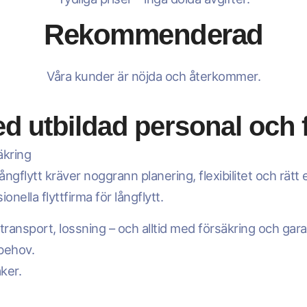
Rekommenderad
Våra kunder är nöjda och återkommer.
ed utbildad personal och 
äkring
En långflytt kräver noggrann planering, flexibilitet och rä
onella flyttfirma för långflytt.
 transport, lossning – och alltid med försäkring och gara
 behov.
ker.