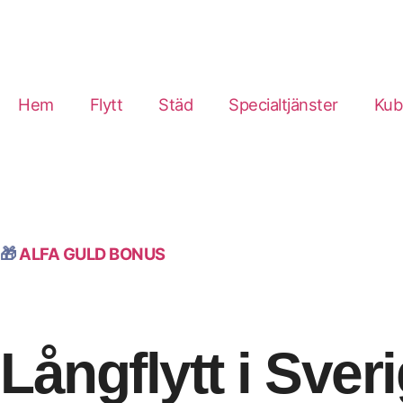
Hem
Flytt
Städ
Specialtjänster
Kub
🎁
ALFA GULD BONUS
Långflytt i Sver