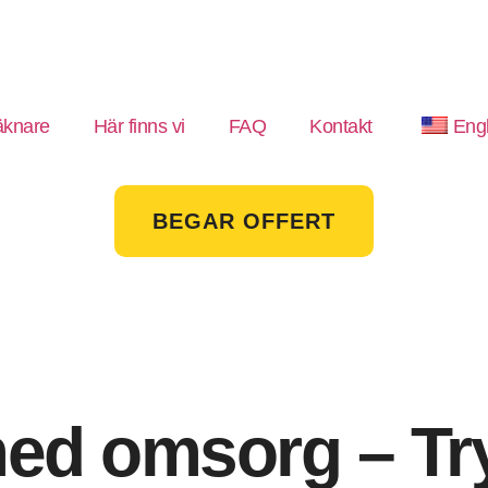
äknare
Här finns vi
FAQ
Kontakt
Engl
BEGAR OFFERT
ed omsorg – Try