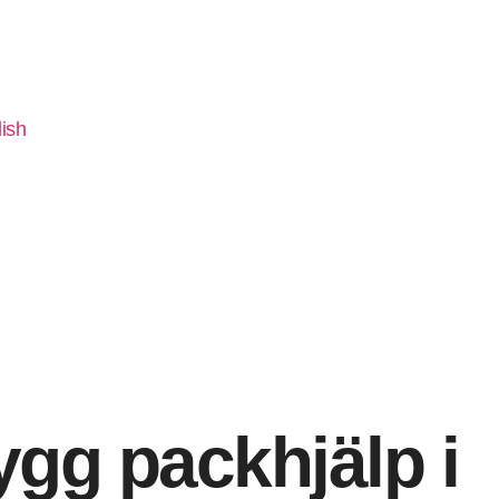
ish
gg packhjälp i