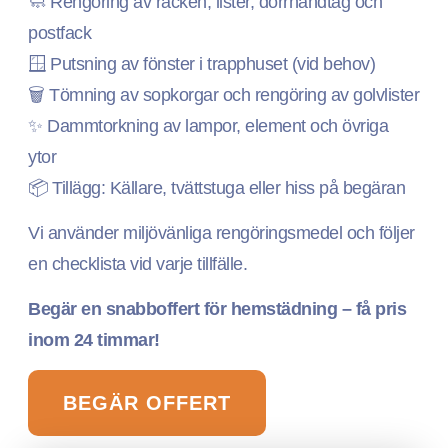
🧼 Rengöring av räcken, lister, dörrhandtag och
postfack
🪟 Putsning av fönster i trapphuset (vid behov)
🗑️ Tömning av sopkorgar och rengöring av golvlister
✨ Dammtorkning av lampor, element och övriga
ytor
📦 Tillägg: Källare, tvättstuga eller hiss på begäran
Vi använder miljövänliga rengöringsmedel och följer
en checklista vid varje tillfälle.
Begär en snabboffert för hemstädning – få pris
inom 24 timmar!
BEGÄR OFFERT