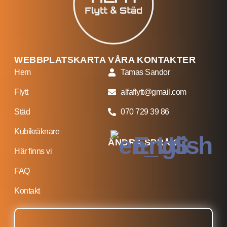
WEBBPLATSKARTA
VÅRA KONTAKTER
Hem
Tamas Sandor
Flytt
alfaflytt@gmail.com
Städ
070 729 39 86
Kubikräknare
English
ÄNDRA SPRÅK
Här finns vi
FAQ
Kontakt