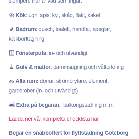
slumpen. Här är vad som ingår:
🧼
Kök
: ugn, spis, kyl, skåp, fläkt, kakel
🚽
Badrum
: dusch, toalett, handfat, speglar,
kalkborttagning
🪟
Fönsterputs
: in- och utvändigt
🧹
Golv & mattor
: dammsugning och våttorkning
🧽
Alla rum:
dörrar, strömbrytare, element,
garderober (in- och utvändigt)
🛋️
Extra på begäran
: balkongstädning m.m.
Ladda ner vår kompletta checklista här
Begär en snabboffert för flyttstädning Göteborg