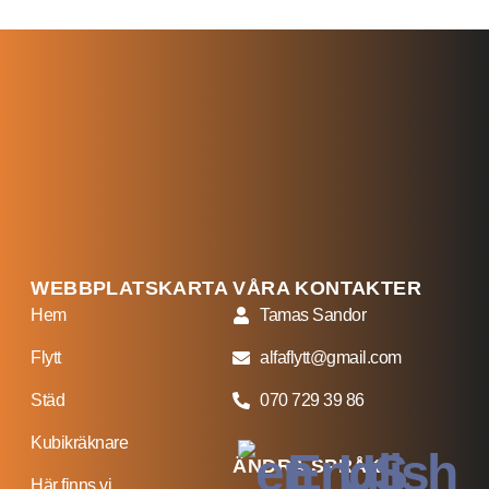
WEBBPLATSKARTA
VÅRA KONTAKTER
Hem
Tamas Sandor
Flytt
alfaflytt@gmail.com
Städ
070 729 39 86
Kubikräknare
English
ÄNDRA SPRÅK
Här finns vi