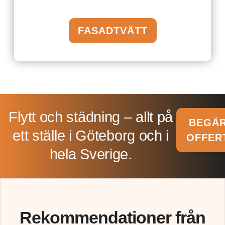
FASADTVÄTT
Flytt och städning – allt på
BEGÄ
ett ställe i Göteborg och i
OFFER
hela Sverige.​
Rekommendationer från