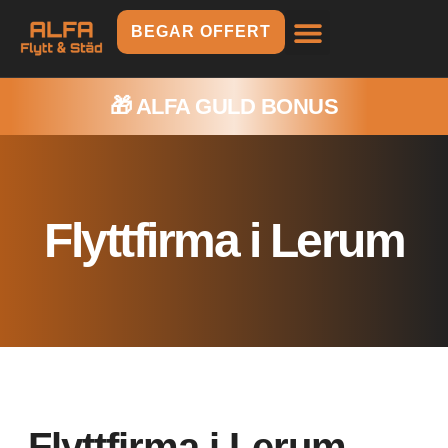
BEGAR OFFERT
🎁
ALFA GULD BONUS
Flyttfirma i Lerum
Flyttfirma i Lerum –